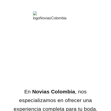
Creando Bodas
Inolvidables
Aliados Estraté
Preguntas Frecue
En
Novias Colombia
, nos
especializamos en ofrecer una
experiencia completa para tu boda.