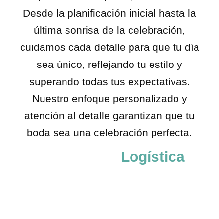
Desde la planificación inicial hasta la
última sonrisa de la celebración,
cuidamos cada detalle para que tu día
sea único, reflejando tu estilo y
superando todas tus expectativas.
Nuestro enfoque personalizado y
atención al detalle garantizan que tu
boda sea una celebración perfecta.
Ubicación Y
Logística
El lugar perfecto para tu boda:
Te ayudamos a encontrar
la locación ideal, ya sea en un paraíso natural o en un
elegante salón. Gestionamos todos los permisos
necesarios y nos encargamos de la logística, desde el
transporte de los invitados hasta la coordinación de los